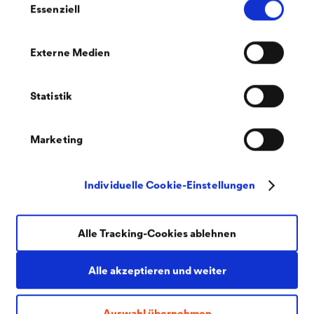
Hoch UV-stabilisierte Gartenbaufolie zur Bespannung von
Essenziell
Gewächshäusern, Frühbeetfenstern oder Frühbeettunneln
mit 5 Jahren Garantie.
Externe Medien
Statistik
Marketing
Individuelle Cookie-Einstellungen
Alle Tracking-Cookies ablehnen
®
DELTA
-GEOTEXX FS 100
Alle akzeptieren und weiter
Filtervlies zum Schutz der Drän- und
Wasserspeicherfunktion.
Auswahl übernehmen