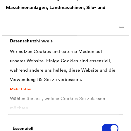
Maschinenanlagen, Landmaschinen, Silo- und
Krananlagen.
Matte, 2-komponentige PUR Grund- und
Datenschutzhinweis
Deckbeschichtung mit hervorragenden
Wir nutzen Cookies und externe Medien auf
Hafteigenschaften auf Stahl, Edelstahl, Aluminium (nicht
unserer Website. Einige Cookies sind essenziell,
eloxiert), galvanisiertem Stahl (Verzinkung),
während andere uns helfen, diese Website und die
pulverbeschichteten Untergründen, vielen Kunststoffen
Verwendung für Sie zu verbessern.
(Hart-PVC, ABS, Polyester usw.) und mineralischen
Oberflächen. Einsatz im Innen- und Außenbereich. Das
Mehr Infos
Wählen Sie aus, welche Cookies Sie zulassen
Produkt kann auch als Strukturlackierung, z. B. auf
möchten.
Maschinen, Bürogeräten und Laborausrüstungen
eingesetzt werden.
Einwilligungsauswahl
Essenziell