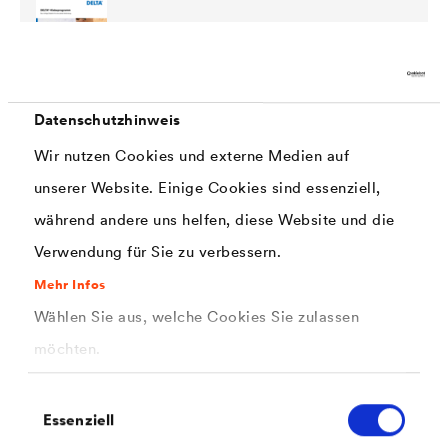
Datenschutzhinweis
PDF | 2 MB
Familienbroschüre Klebeprogramm
Wir nutzen Cookies und externe Medien auf
unserer Website. Einige Cookies sind essenziell,
während andere uns helfen, diese Website und die
Verwendung für Sie zu verbessern.
Mehr Infos
Wählen Sie aus, welche Cookies Sie zulassen
PDF | 183,4 kB
möchten.
®
Technisches Datenblatt
DELTA
-KOM-
BAND K15
Einwilligungsauswahl
Essenziell