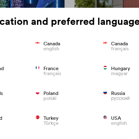
cation and preferred language
Canada
Canada
english
français
nd
France
Hungary
membran
Spójność koloru 
français
magyar
Wiemy, jak zapobiegać przedw
one dla długowiecznych dachów
ds
Poland
Russia
polski
русский
d
Turkey
USA
Türkçe
english