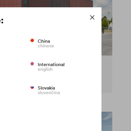
:
China
chinese
International
na elewacji
english
czesnemu blaknięciu elewacji.
Slovakia
slovenčina