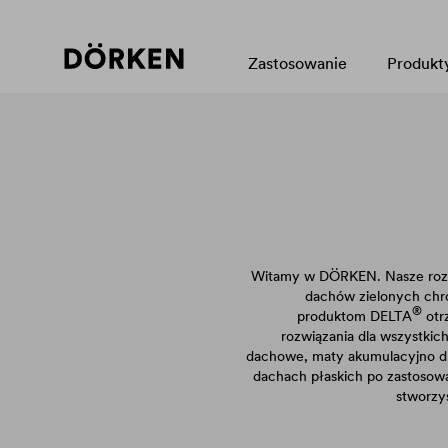
Zastosowanie
Produkt
Witamy w DÖRKEN. Nasze rozw
dachów zielonych chro
®
produktom
DELTA
otr
rozwiązania dla wszystkic
dachowe, maty akumulacyjno d
dachach płaskich po zastosowa
stworzy