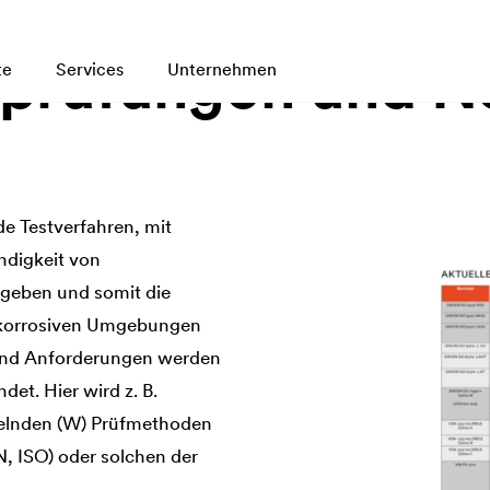
sprüfungen und 
te
Services
Unternehmen
de Testverfahren, mit
ändigkeit von
geben und somit die
n korrosiven Umgebungen
e und Anforderungen werden
et. Hier wird z. B.
elnden (W) Prüfmethoden
, ISO) oder solchen der