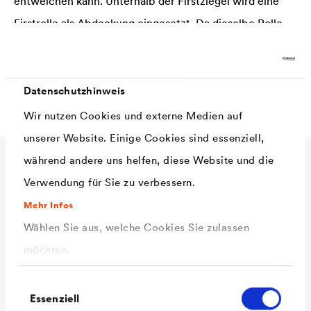
entweichen kann. Unterhalb der Firstziegel wird eine
Firstrolle als Abdeckung eingesetzt. Da dieselbe Rolle
auch an den Graten zum Einsatz kommt, spricht man
auch von First- und Gratrolle.
Datenschutzhinweis
Wir nutzen Cookies und externe Medien auf
unserer Website. Einige Cookies sind essenziell,
während andere uns helfen, diese Website und die
Verwendung für Sie zu verbessern.
Schutzfunktion der Firstrolle
Mehr Infos
Wählen Sie aus, welche Cookies Sie zulassen
Ohne funktionierende Be- bzw. Entlüftung des
möchten.
Dachfirsts über die Firstrolle steigt das Risiko, dass sich
Feuchtigkeit im nicht gedämmten Dachboden oder in
Einwilligungsauswahl
Essenziell
der Dachkonstruktion sammelt. Außerdem besteht bei