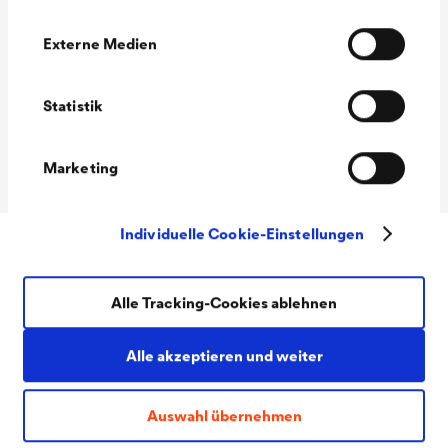
einer unzureichenden Entlüftung die Gefahr von
Externe Medien
Schimmelbildung im Dachstuhl. Bei Schneefall und
starkem Wind verhindert die Firstrolle, dass Schnee in
Statistik
den Dachbereich und die Unterkonstruktion eindringt.
Marketing
Individuelle Cookie-Einstellungen
Alle Tracking-Cookies ablehnen
Alle akzeptieren und weiter
Auswahl übernehmen