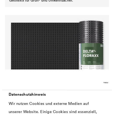
Geotextil für Grün- und Umkehrdächer.
®
DELTA
-FLORAXX
Diffusionsoffene Schutz- und Dränbahn mit
Wasserspeicherfunktion für Grün- und Umkehrdächer.
Datenschutzhinweis
Wir nutzen Cookies und externe Medien auf
unserer Website. Einige Cookies sind essenziell,