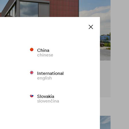
China
chinese
olore sulla facciata
International
english
re lo sbiadimento prematuro delle facciate colorate..
Slovakia
slovenčina