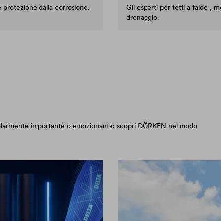
 e protezione dalla corrosione.
Gli esperti per tetti a falde ,
drenaggio.
ticolarmente importante o emozionante: scopri DÖRKEN nel modo