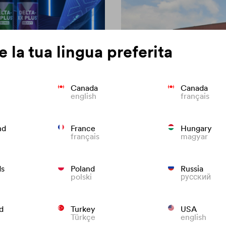
e la tua lingua preferita
Canada
Canada
english
français
brane da
Consistenza del c
nd
France
Hungary
français
magyar
Sappiamo cosa fare per preveni
to per tetti che durano!
ds
Poland
Russia
polski
русский
d
Turkey
USA
Türkçe
english