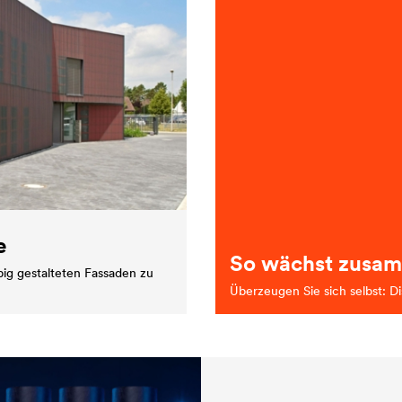
e
So wächst zusam
big gestalteten Fassaden zu
Überzeugen Sie sich selbst: Di