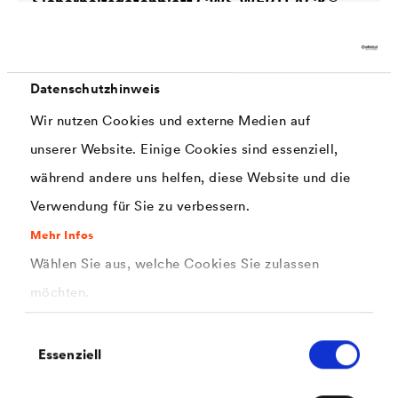
Sicherheitsdatenblatt
CWS WERTLACK
Satidur Airless Aqua (DE-AT)
Datenschutzhinweis
Wir nutzen Cookies und externe Medien auf
unserer Website. Einige Cookies sind essenziell,
während andere uns helfen, diese Website und die
PDF | 147,8 kB
Verwendung für Sie zu verbessern.
®
Sicherheitsdatenblatt
CWS WERTLACK
Satidur Airless Aqua (DE-BE)
Mehr Infos
Wählen Sie aus, welche Cookies Sie zulassen
möchten.
Einwilligungsauswahl
Essenziell