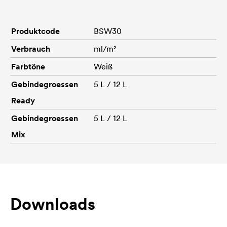
Produktcode
BSW30
Verbrauch
ml/m²
Farbtöne
Weiß
Gebindegroessen
5 L / 12 L
Ready
Gebindegroessen
5 L / 12 L
Mix
Downloads