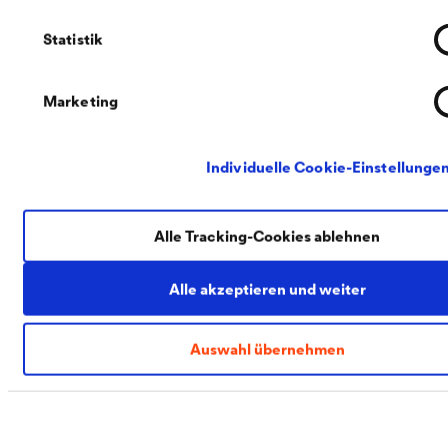
Statistik
PDF | 461 kB
Flyer SilicatColor 9.08 W DIN A4-WEB
Marketing
Individuelle Cookie-Einstellunge
Alle Tracking-Cookies ablehnen
PDF | 858,3 kB
Alle akzeptieren und weiter
DÖRKEN_Min_Holz_Fassadensysteme_2026_8S_
Auswahl übernehmen
Kontakt