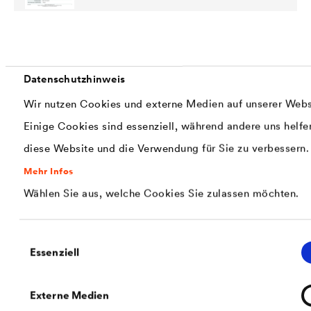
PDF | 240,8 kB
Nachhaltigkeitsdatenblatt SilikatColor
9.08 W (DE)
Datenschutzhinweis
Wir nutzen Cookies und externe Medien auf unserer Webs
Einige Cookies sind essenziell, während andere uns helfe
diese Website und die Verwendung für Sie zu verbessern.
Mehr Infos
Wählen Sie aus, welche Cookies Sie zulassen möchten.
PDF | 1,9 MB
LP Wood Protection 2026_WEB
Einwilligungsauswahl
Essenziell
Externe Medien