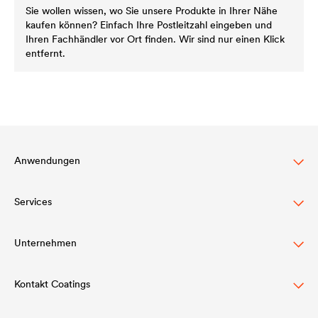
Sie wollen wissen, wo Sie unsere Produkte in Ihrer Nähe
kaufen können? Einfach Ihre Postleitzahl eingeben und
Ihren Fachhändler vor Ort finden. Wir sind nur einen Klick
entfernt.
Anwendungen
Services
Dachbeschichtung
Holzlasur
Unternehmen
Download
Agrarwirtschaft
Referenzen
Kontakt Coatings
Struktur