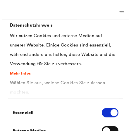
®
DELTA
-MULTI-BAND
FLEXX
Universelles, hochalterungsbeständiges Klebeband mit
Datenschutzhinweis
höchster Klebkraft für den Außen- und Innenbereich.
Besonders für Anwendungen auf Vliesoberflächen
Wir nutzen Cookies und externe Medien auf
geeignet.
unserer Website. Einige Cookies sind essenziell,
während andere uns helfen, diese Website und die
Verwendung für Sie zu verbessern.
Mehr Infos
Wählen Sie aus, welche Cookies Sie zulassen
möchten.
Einwilligungsauswahl
Essenziell
Externe Medien