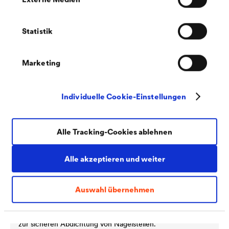
®
DELTA
-MULTI-BAND
Universelles, hochalterungsbeständiges Klebeband mit
höchster Klebekraft für den Innen- und Außenbereich.
Statistik
Marketing
Individuelle Cookie-Einstellungen
Alle Tracking-Cookies ablehnen
Alle akzeptieren und weiter
Auswahl übernehmen
®
DELTA
-SCHAUM-BAND
Einseitig klebendes Nagelabdichtungsband von der Rolle
zur sicheren Abdichtung von Nagelstellen.