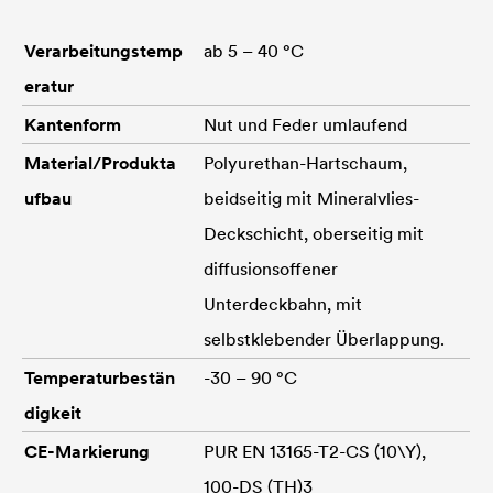
Verarbeitungstemp
ab 5 – 40 °C
eratur
Kantenform
Nut und Feder umlaufend
Material/Produkta
Polyurethan-Hartschaum,
ufbau
beidseitig mit Mineralvlies-
Deckschicht, oberseitig mit
diffusionsoffener
Unterdeckbahn, mit
selbstklebender Überlappung.
Temperaturbestän
-30 – 90 °C
digkeit
CE-Markierung
PUR EN 13165-T2-CS (10\Y),
100-DS (TH)3