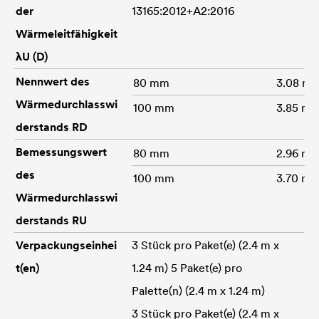
der
13165:2012+A2:2016
Wärmeleitfähigkeit
λU (D)
Nennwert des
80 mm
3.08 m
Wärmedurchlasswi
100 mm
3.85 m
derstands RD
Bemessungswert
80 mm
2.96 m
des
100 mm
3.70 m
Wärmedurchlasswi
derstands RU
Verpackungseinhei
3 Stück pro Paket(e) (2.4 m x
t(en)
1.24 m) 5 Paket(e) pro
Palette(n) (2.4 m x 1.24 m)
3 Stück pro Paket(e) (2.4 m x