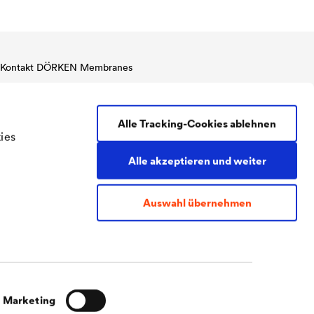
Kontakt DÖRKEN Membranes
Tel:
+49 2330 63 636 (Sales Service)
Tel:
+49 2330 63 578 (Technik)
Alle Tracking-Cookies ablehnen
Fax:
+49 2330 63 357
ies
membranes@doerken.de
Wetterstraße 58
Alle akzeptieren und weiter
58313 Herdecke
Germany
Auswahl übernehmen
Marketing