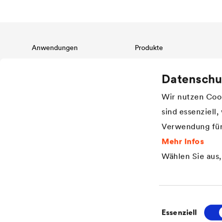
Anwendungen
Produkte
Steildachschutz
Dachbahnen
Datenschu
Fassadenschutz & -gestaltung
Luft- und Dampfsperren
Flachdachschutz & -drainage
Klebeprogramm und
Wir nutzen Cook
Dachzubehör
Bauwerksabdichtung & Drainage
Fassadenbahnen bei offenen
sind essenziell
Industrielle Anwendungen
Fugen
Verwendung für
Dränbahnen
Wasserspeicherbahnen
Mehr Infos
Noppenbahnen
Wählen Sie aus
Mauersperrbahnen
Abdichtung
Einwilligungsaus
Essenziell