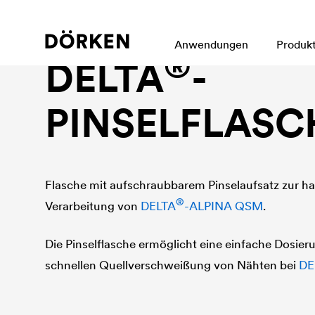
®
DELTA
-ALPINA Zubehör
Anwendungen
Produk
®
DELTA
-
PINSELFLASC
Flasche mit aufschraubbarem Pinselaufsatz zur 
®
Verarbeitung von
DELTA
-ALPINA QSM
.
Die Pinselflasche ermöglicht eine einfache Dosier
schnellen Quellverschweißung von Nähten bei
DE