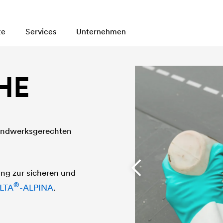
te
Services
Unternehmen
HE
handwerksgerechten
ung zur sicheren und
®
LTA
-ALPINA
.