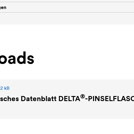
gen
oads
,2 kB
®
isches Datenblatt
DELTA
-PINSELFLAS