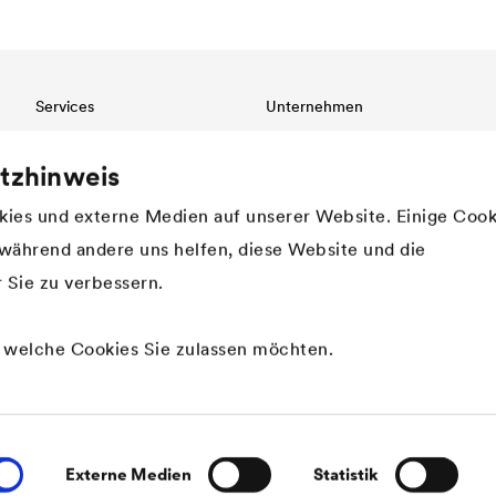
Services
Unternehmen
Download
Struktur
tzhinweis
Referenzen
Innovation
Fachhändlersuche
Werte
ies und externe Medien auf unserer Website. Einige Cook
Nationale Ansprechpartner
Historie
, während andere uns helfen, diese Website und die
Nachhaltigkeit
DÖRKEN als Arbeitgeber
 Sie zu verbessern.
, welche Cookies Sie zulassen möchten.
wahl
Externe Medien
Statistik