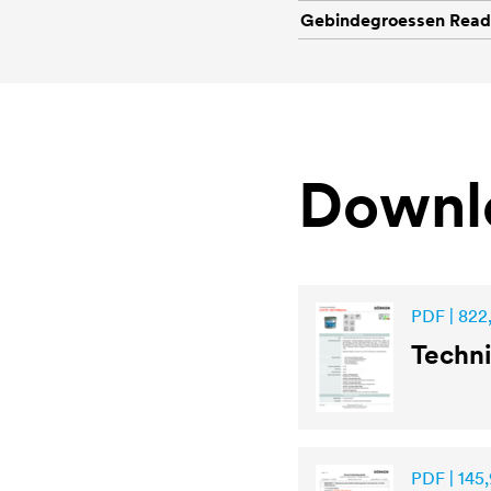
Gebindegroessen Rea
Downl
PDF | 822
Techn
PDF | 145,