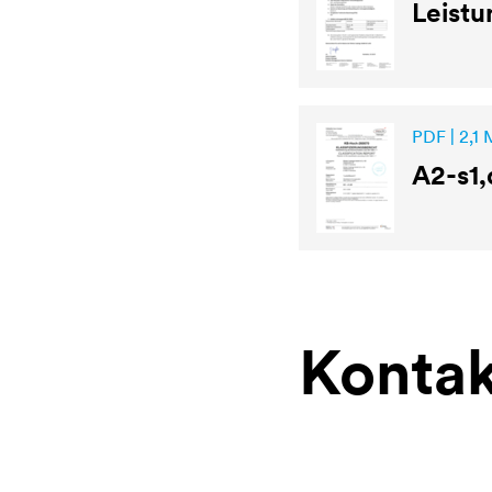
Leist
PDF | 2,1
A2-s1,
Kontak