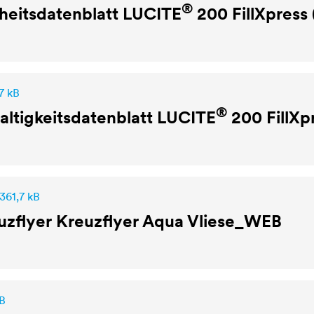
®
heitsdatenblatt
LUCITE
200 FillXpress
7 kB
®
ltigkeitsdatenblatt
LUCITE
200 FillXp
361,7 kB
uzflyer Kreuzflyer Aqua Vliese_WEB
B