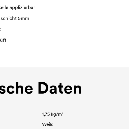
elle applizierbar
sschicht 5mm
t
üft
sche Daten
1,75 kg/m²
Weiß