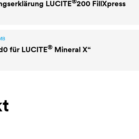
®
ungserklärung
LUCITE
200 FillXpress
 MB
®
d0 für
LUCITE
Mineral X“
t