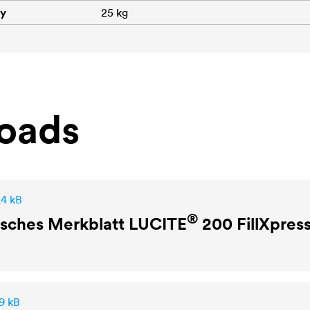
dy
25 kg
oads
,4 kB
®
isches Merkblatt
LUCITE
200 FillXpress
9 kB