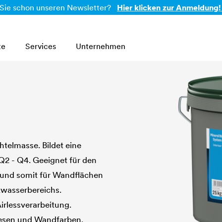
Sie schon unseren Newsletter?
Hier klicken zur Anmeldung!
te
Services
Unternehmen
htelmasse. Bildet eine
Q2 - Q4. Geeignet für den
 und somit für Wandflächen
zwasserbereichs.
irlessverarbeitung.
esen und Wandfarben.