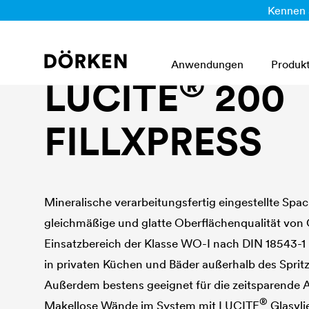
Kennen 
Innenwandfarben
Anwendungen
Produk
®
LUCITE
200
FILLXPRESS
Mineralische verarbeitungsfertig eingestellte Spac
gleichmäßige und glatte Oberflächenqualität von 
Einsatzbereich der Klasse WO-I nach DIN 18543-1
in privaten Küchen und Bäder außerhalb des Sprit
Außerdem bestens geeignet für die zeitsparende A
®
Makellose Wände im System mit
LUCITE
Glasvli