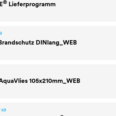
®
E
Lieferprogramm
kB
Brandschutz DINlang_WEB
AquaVlies 105x210mm_WEB
2 kB