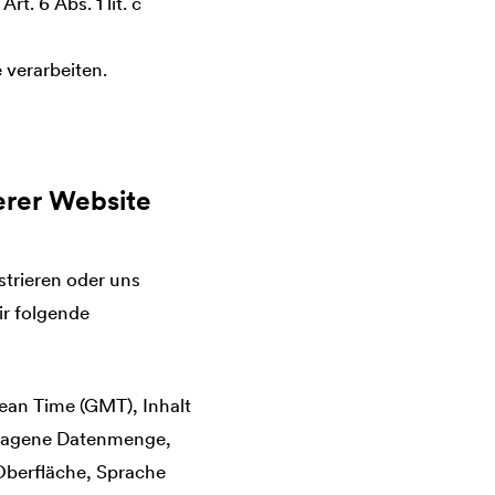
t. 6 Abs. 1 lit. c
 verarbeiten.
erer Website
strieren oder uns
ir folgende
ean Time (GMT), Inhalt
rtragene Datenmenge,
Oberfläche, Sprache