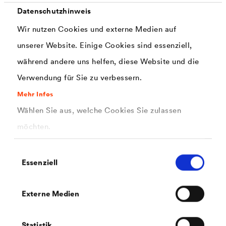
Korrosionsprüfungen in künstlichen
Datenschutzhinweis
Atmosphären
Wir nutzen Cookies und externe Medien auf
Ziel dieses Seminars ist der grundlegende, praxisorientierte
Einstieg in die Thematik Korrosionsprüfungen.
unserer Website. Einige Cookies sind essenziell,
während andere uns helfen, diese Website und die
Verwendung für Sie zu verbessern.
14.10.2026
|
Web-Konferenz
|
Industrial Coatings
Mehr Infos
Reibung – wie misst man das?
Wählen Sie aus, welche Cookies Sie zulassen
Ziel dieses Seminars ist die Vermittlung von
Grundkenntnissen über Schraubverbindungen.
möchten.
Einwilligungsauswahl
Essenziell
09.12.2026
|
Web-Konferenz
|
Industrial Coatings
Evolution of corrosion tests
It especially describes the performance of zinc flake
Externe Medien
systems in different environments and gives some
examples of successful outdoor exposures.
Statistik