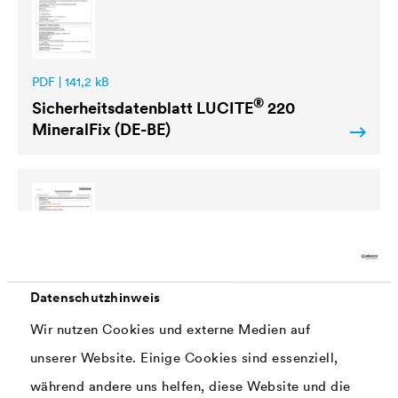
PDF | 141,2 kB
®
Sicherheitsdatenblatt
LUCITE
220
MineralFix (DE-BE)
PDF | 145,9 kB
Datenschutzhinweis
®
Sicherheitsdatenblatt
LUCITE
220
Wir nutzen Cookies und externe Medien auf
MineralFix (DE-CH)
unserer Website. Einige Cookies sind essenziell,
während andere uns helfen, diese Website und die