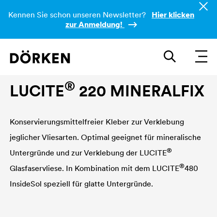
Kennen Sie schon unseren Newsletter?
Hier klicken
zur Anmeldung!
Innenwandfarben
®
LUCITE
220 MINERALFIX
Konservierungsmittelfreier Kleber zur Verklebung
jeglicher Vliesarten. Optimal geeignet für mineralische
®
Untergründe und zur Verklebung der
LUCITE
®
Glasfaservliese. In Kombination mit dem
LUCITE
480
InsideSol speziell für glatte Untergründe.