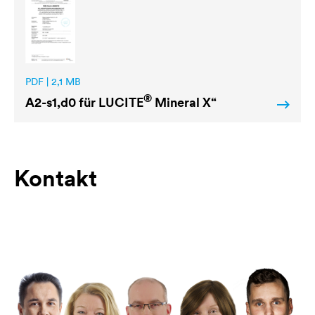
PDF | 2,1 MB
®
A2-s1,d0 für
LUCITE
Mineral X“
Kontakt