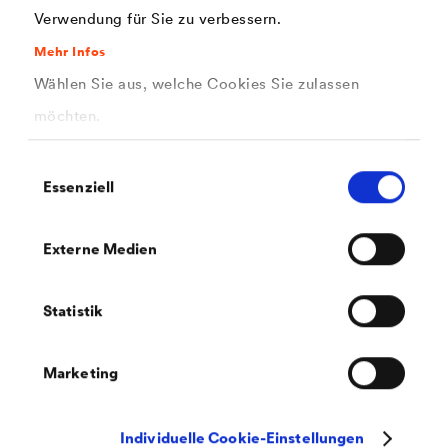
Verwendung für Sie zu verbessern.
Mehr Infos
Wählen Sie aus, welche Cookies Sie zulassen
möchten.
PDF | 142,4 kB
®
Sicherheitsdatenblatt
LUCITE
220
Einwilligungsauswahl
MineralFix (DE-DE)
Essenziell
Externe Medien
Statistik
PDF | 656,8 kB
Marketing
Kreuzflyer Brandschutz_WEB
Individuelle Cookie-Einstellungen