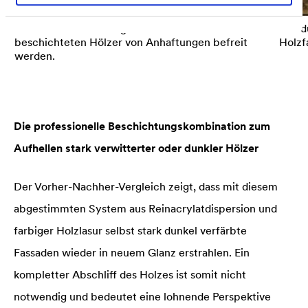
Mithilfe eines Schleifgerätes müssen die zu
Der d
beschichteten Hölzer von Anhaftungen befreit
Holzf
werden.
Die professionelle Beschichtungskombination zum
Aufhellen stark verwitterter oder dunkler Hölzer
Der Vorher-Nachher-Vergleich zeigt, dass mit diesem
abgestimmten System aus Reinacrylat­dis­persion und
farbiger Holzlasur selbst stark dunkel verfärbte
Fassaden wieder in neuem Glanz erstrahlen. Ein
kompletter Abschliff des Holzes ist somit nicht
notwendig und bedeutet eine lohnende Perspektive