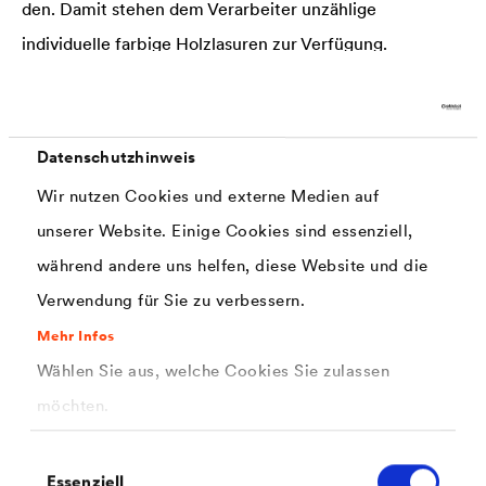
den. Damit stehen dem Verarbeiter unzählige
individuelle farbige Holzlasuren zur Verfügung.
4. Deckende Grund- und Zwischenbeschichtung:
®
Die deckende
DELTA
Holzfarbe plus 7.05 muss nun mit
Datenschutzhinweis
der Rolle und dem Pinsel aufgetragen werden. Auf
Wir nutzen Cookies und externe Medien auf
großen Flächen kann das Material auch besonders
unserer Website. Einige Cookies sind essenziell,
wirtschaftlich im Airless­ver­fahren verarbeitet werden.
während andere uns helfen, diese Website und die
Je nach Saugfä­hig­keit des Holzes und dem Grad der
Verwendung für Sie zu verbessern.
Dunkelverfärbung an der Fassade müssen bis zu zwei
Mehr Infos
Beschich­tungs­gänge einkalkuliert werden. Anschließend
Wählen Sie aus, welche Cookies Sie zulassen
diesen Grundanstrich über Nacht trocknen lassen.
möchten.
5. Lasierende Schlussbeschichtung:
Einwilligungsauswahl
In diesem speziellen Fall wählte der Auftraggeber das
Essenziell