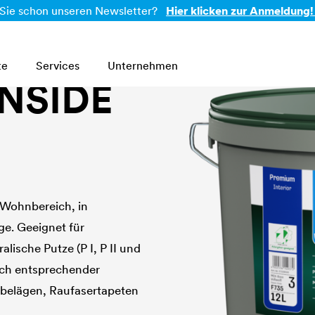
Sie schon unseren Newsletter?
Hier klicken zur Anmeldung!
te
Services
Unternehmen
INSIDE
 Wohnbereich, in
ge. Geeignet für
lische Putze ­(P I, P II und
nach entsprechender
dbelägen, Raufasertapeten