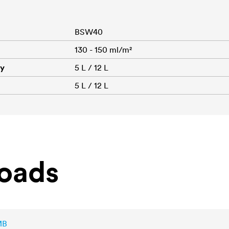
BSW40
130 - 150 ml/m²
dy
5 L / 12 L
5 L / 12 L
oads
MB