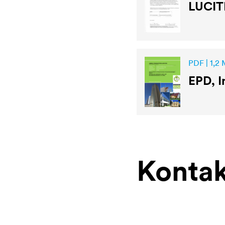
LUCIT
PDF | 1,2
EPD, I
Kontak