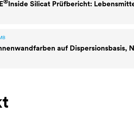
®
E
Inside Silicat Prüfbericht: Lebensmitt
 MB
nnenwandfarben auf Dispersionsbasis, 
t