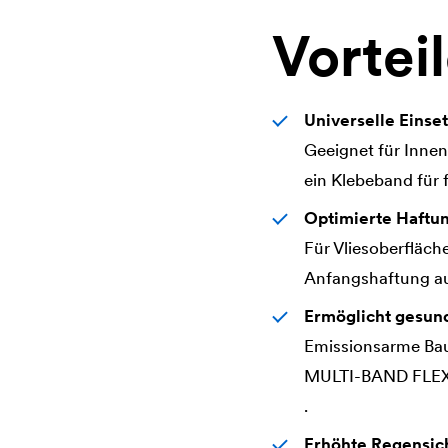
Vortei
Universelle Einset
Geeignet für Inne
ein Klebeband für f
Optimierte Haftun
Für Vliesoberfläch
Anfangshaftung au
Ermöglicht gesu
Emissionsarme Bau
MULTI-BAND FLEXX 
.
Erhöhte Regensic