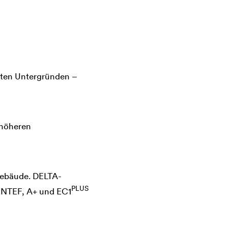
sten Untergründen –
 höheren
Gebäude.
DELTA
-
PLUS
INTEF, A+ und EC1