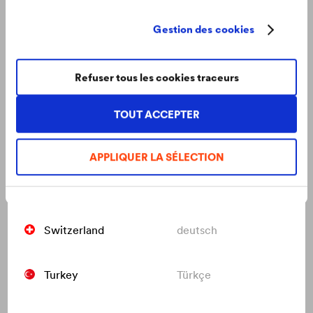
Netherlands
nederlands
Gestion des cookies
Protège le mur. Protège les individus.
Poland
polski
Protège la nature.
Comment la peinture murale intérieure peut protéger et
Refuser tous les cookies traceurs
assurer une atmosphère ambiante saine.
Russia
русский
TOUT ACCEPTER
Slovakia
slovenčina
APPLIQUER LA SÉLECTION
Switzerland
français
Switzerland
deutsch
Turkey
Türkçe