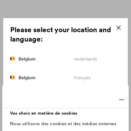
Top Stories
Please select your location and
Particulièrement moderne, particulièrement fréquentée,
language:
particulièrement importante ou passionnante - découvrez
DÖRKEN de la manière la plus directe :
Belgium
nederlands
Belgium
français
Canada
english
Vos choix en matière de cookies
Canada
français
Nous utilisons des cookies et des médias externes