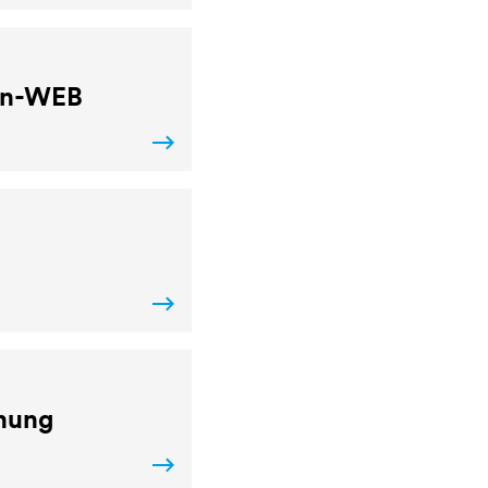
ben-WEB
dnung