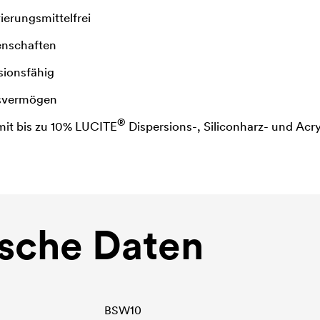
erungsmittelfrei
enschaften
ionsfähig
nsvermögen
®
mit bis zu 10%
LUCITE
Dispersions-, Siliconharz- und Ac
sche Daten
BSW10