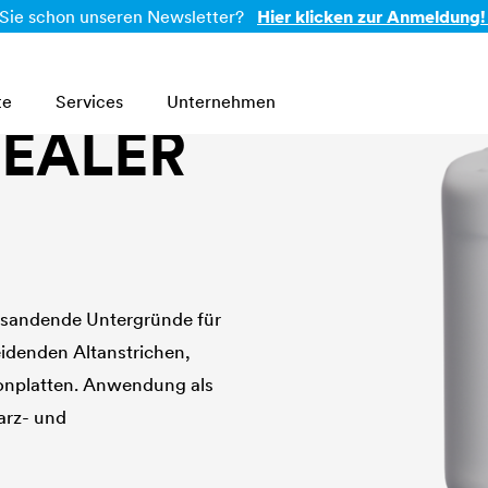
Sie schon unseren Newsletter?
Hier klicken zur Anmeldung!
te
Services
Unternehmen
SEALER
r sandende Untergründe für
idenden Altanstrichen,
onplatten. Anwendung als
arz- und