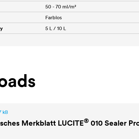
50 - 70 ml/m²
Farblos
dy
5 L / 10 L
oads
7 kB
®
isches Merkblatt
LUCITE
010 Sealer Pr