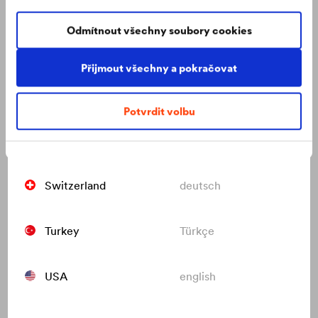
Poland
polski
interiéru.
Odmítnout všechny soubory cookies
Russia
русский
Přijmout všechny a pokračovat
Slovakia
slovenčina
Potvrdit volbu
Switzerland
français
Switzerland
deutsch
Turkey
Türkçe
Urbanizace: Bratislava a trendy vývoje
Městská architektura pracuje s velkými zelenými plochami.
A DÖRKEN k tomu patří.
USA
english