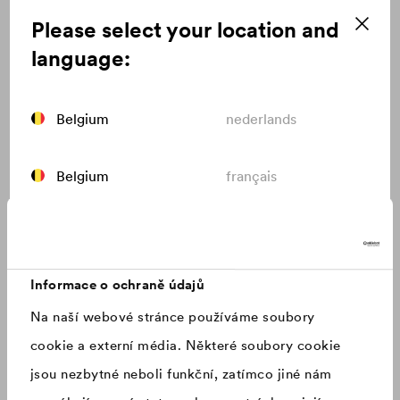
Please select your location and
Top Stories
language:
Obzvláště aktuální, nejčastěji navštěvované, mimořádně důležité
nebo zajímavé – objevte společnost DÖRKEN nejpřímější
Belgium
nederlands
cestou:
Belgium
français
Canada
english
Informace o ochraně údajů
Canada
français
Na naší webové stránce používáme soubory
cookie a externí média. Některé soubory cookie
China
chinese
jsou nezbytné neboli funkční, zatímco jiné nám