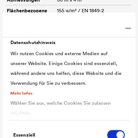
Flächenbezogene
155 g/m² / EN 1849-2
Masse (ca.)
Höchstzugkraft
700 / 700 N/5 cm / EN 12311-1
MD/CD (ca.)
Datenschutzhinweis
UV-Stabilisierung
150 kLy
Wir nutzen Cookies und externe Medien auf
Ösen-Ausreißkraft
750 N/20 cm
unserer Website. Einige Cookies sind essenziell,
(ca.)
während andere uns helfen, diese Website und die
Abstand Ösen
10 cm
Verwendung für Sie zu verbessern.
Durchmesser Ösen
15 mm
Mehr Infos
Wählen Sie aus, welche Cookies Sie zulassen
Weiterreißwidersta
400 / 400 N /
möchten.
nd (Nagelschaft)
MD/CD (ca.)
Einwilligungsauswahl
Essenziell
Widerstand gegen
1500 mm / EN 20811