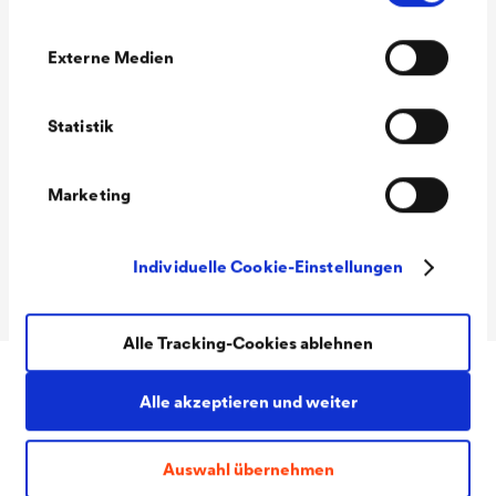
das Durchdringen
Externe Medien
von Wasser
(Hydrostatischer
Statistik
Druckversuch)
Verpackungseinhei
27 Rolle(n) pro Palette(n) (40 m
Marketing
t(en)
x 4 m)
33 Rolle(n) pro Palette(n) (30
Individuelle Cookie-Einstellungen
m x 4 m)
Alle Tracking-Cookies ablehnen
Alle akzeptieren und weiter
Downloads
Auswahl übernehmen