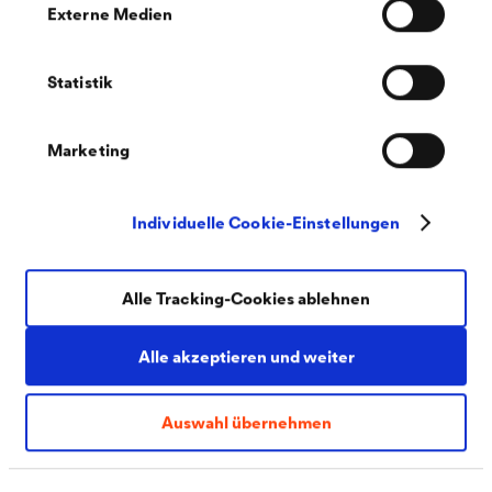
Externe Medien
Statistik
Marketing
Sie möchten Informationen zu detaillierten
Individuelle Cookie-Einstellungen
Produkteigenschaften, Anwendungsfällen oder
weiteren technischen Themen erhalten?
Alle Tracking-Cookies ablehnen
Dann kontaktieren Sie gerne unsere
Anwendungstechnik unter +49 2330 63 578
Alle akzeptieren und weiter
oder
atabvf@doerken.de
.
Auswahl übernehmen
Sie haben Fragen zu Preisen, Verfügbarkeiten oder