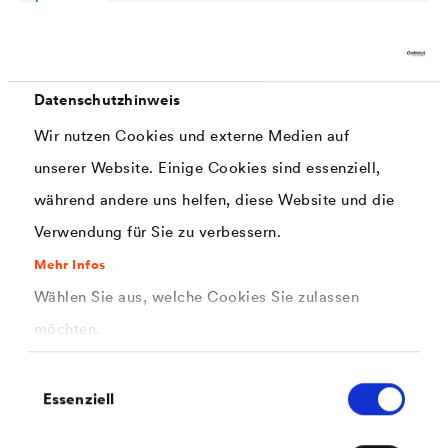
PDF | 192,5 kB
®
Technisches Datenblatt
DELTA
-
Datenschutzhinweis
NOPPENBAHNENPROFIL
Wir nutzen Cookies und externe Medien auf
unserer Website. Einige Cookies sind essenziell,
während andere uns helfen, diese Website und die
Kontakt
Verwendung für Sie zu verbessern.
Mehr Infos
Wählen Sie aus, welche Cookies Sie zulassen
möchten.
Einwilligungsauswahl
Essenziell