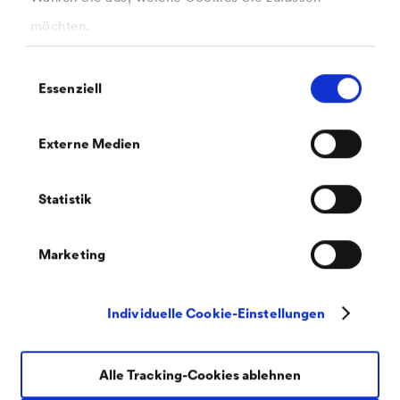
möchten.
Einwilligungsauswahl
Essenziell
Externe Medien
Statistik
Marketing
®
DELTA
-NOPPENBAHNENPROFIL
Randabschlussprofil zum Einsatz als Abdeckung der
Individuelle Cookie-Einstellungen
®
Oberkante von
DELTA
-Noppen- und Dränbahnen.
Alle Tracking-Cookies ablehnen