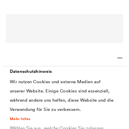
Datenschutzhinweis
Wir nutzen Cookies und externe Medien auf
unserer Website. Einige Cookies sind essenziell,
®
DELTA
-MS Knopf
während andere uns helfen, diese Website und die
Spezial-Befestiger zur passgenauen Befestigung von
Verwendung für Sie zu verbessern.
®
DELTA
-Noppen- und Dränbahnen in Verbindung mit
Stahlnägeln oder Schussbolzen.
Mehr Infos
Wählen Sie aus, welche Cookies Sie zulassen