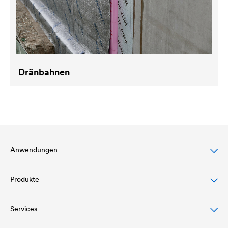
Dränbahnen
Anwendungen
Produkte
Steildachschutz
Fassadenschutz & -gestaltung
Services
Dachbahnen