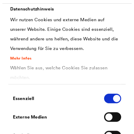
Datenschutzhinweis
Wir nutzen Cookies und externe Medien auf
unserer Website. Einige Cookies sind essenziell,
während andere uns helfen, diese Website und die
Verwendung für Sie zu verbessern.
Mehr Infos
®
DELTA
-XX PLUS
UNIVERSAL
Wählen Sie aus, welche Cookies Sie zulassen
Langlebige, universell einsetzbare, diffusionsoffene,
möchten.
mehrlagige Unterdeck-, Schalungs-, Unterspann- und
Fassadenbahn.
Einwilligungsauswahl
Essenziell
Externe Medien