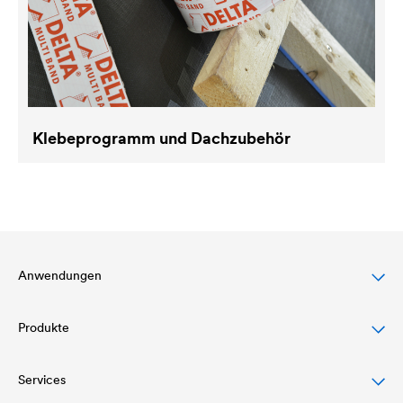
Klebeprogramm und Dachzubehör
Anwendungen
Produkte
Steildachschutz
Fassadenschutz & -gestaltung
Services
Dachbahnen