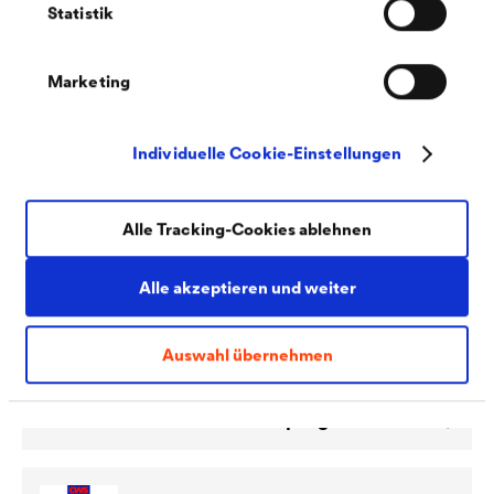
Statistik
Marketing
PDF | 302,8 kB
Nachhaltigkeitsdatenblatt
Individuelle Cookie-Einstellungen
®
CWS WERTLACK
2K-DuraTop Satin (DE)
Alle Tracking-Cookies ablehnen
Alle akzeptieren und weiter
Auswahl übernehmen
PDF | 4,3 MB
®
CWS_WERTLACK
_Lieferprogramm