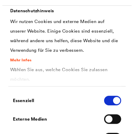
Datenschutzhinweis
Wir nutzen Cookies und externe Medien auf
PDF | 185,8 kB
®
unserer Website. Einige Cookies sind essenziell,
Sicherheitsdatenblatt
CWS WERTLACK
2K-DuraTop Satin (DE-CH)
während andere uns helfen, diese Website und die
Verwendung für Sie zu verbessern.
Mehr Infos
Wählen Sie aus, welche Cookies Sie zulassen
möchten.
Einwilligungsauswahl
PDF | 185,6 kB
Essenziell
®
Sicherheitsdatenblatt
CWS WERTLACK
2K-DuraTop Satin (DE-DE)
Externe Medien