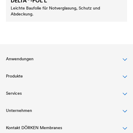
DELTA
-FOL L
Leichte Baufolie für Notverglasung, Schutz und
Abdeckung.
Anwendungen
Produkte
Steildachschutz
Fassadenschutz & -gestaltung
Services
Dachbahnen
Flachdachschutz & -drainage
Luft- und Dampfsperren
Unternehmen
Download
Bauwerksabdichtung & Drainage
Klebeprogramm und Dachzubehör
Referenzen
Kontakt DÖRKEN Membranes
Struktur