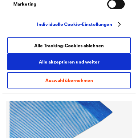
Marketing
Individuelle Cookie-Einstellungen
Alle Tracking-Cookies ablehnen
®
DELTA
-PLAN 1500 E
Universelle Schutz- und Abdeckplane für sehr hohe
Alle akzeptieren und weiter
mechanische Beanspruchung.
Auswahl übernehmen