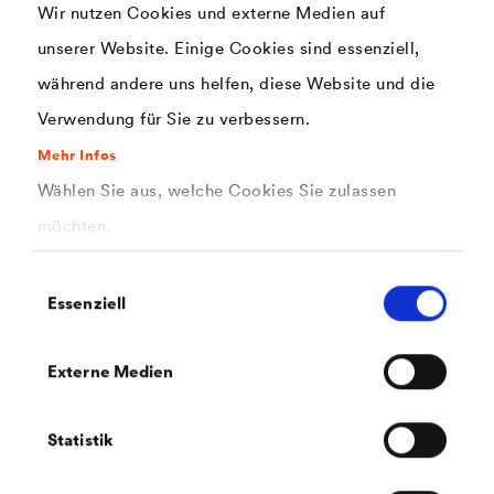
Wir nutzen Cookies und externe Medien auf
unserer Website. Einige Cookies sind essenziell,
während andere uns helfen, diese Website und die
Verwendung für Sie zu verbessern.
Mehr Infos
Wählen Sie aus, welche Cookies Sie zulassen
®
möchten.
DELTA
-PLAN 2000
Universelle Schutz- und Abdeckplane für Einsatzgebiete
Einwilligungsauswahl
mit höchster mechanischer Beanspruchung.
Essenziell
Externe Medien
Statistik