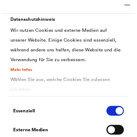
Datenschutzhinweis
Wir nutzen Cookies und externe Medien auf
unserer Website. Einige Cookies sind essenziell,
während andere uns helfen, diese Website und die
PDF | 159,8 kB
®
Sicherheitsdatenblatt
LUCITE
125
Verwendung für Sie zu verbessern.
SamtColor (DE-BE)
Mehr Infos
Wählen Sie aus, welche Cookies Sie zulassen
möchten.
Einwilligungsauswahl
Essenziell
PDF | 154,4 kB
Externe Medien
®
Sicherheitsdatenblatt
LUCITE
125