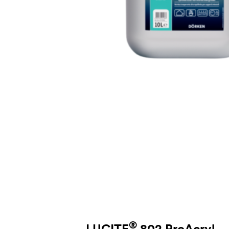
®
LUCITE
802 ProAcryl