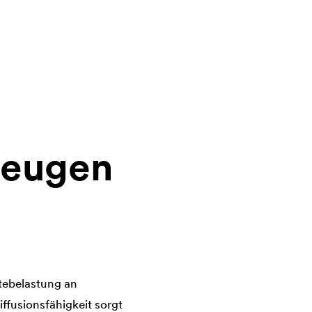
beugen
tebelastung an
fusionsfähigkeit sorgt