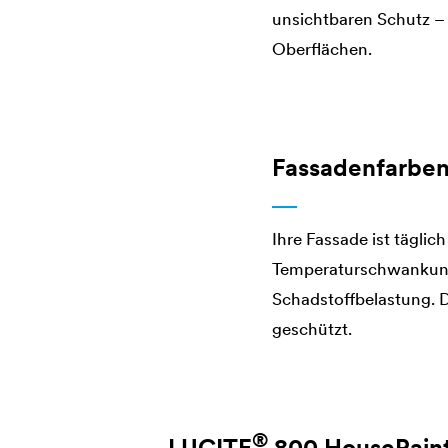
unsichtbaren Schutz –
Oberflächen.
Fassadenfarben
Ihre Fassade ist tägli
Temperaturschwankunge
Schadstoffbelastung.
geschützt.
®
LUCITE
800 HousePain