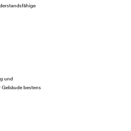
iderstandsfähige
ng und
hr Gebäude bestens