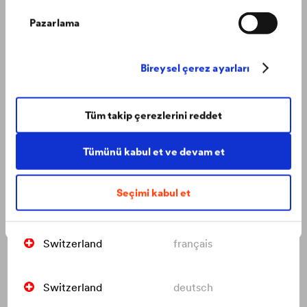
Pazarlama
Italy
italiano
Netherlands
nederlands
Bireysel çerez ayarları
Poland
polski
Tüm takip çerezlerini reddet
Tümünü kabul et ve devam et
Russia
русский
Seçimi kabul et
Slovakia
slovenčina
Su: baskıcı bir sorun
Yalıtım sistemleri ve drenaj uygulamasıyla ilgili bilgi almak
ister misiniz?
Switzerland
français
Switzerland
deutsch