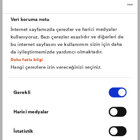
Uzun ömürlü çatılar için olağanüstü dayanıklılık ve 30 yıl
garanti
Canada
français
Veri koruma notu
İnternet sayfamızda çerezler ve harici medyalar
China
chinese
kullanıyoruz. Bazı çerezler esaslıdır ve diğerleri de
bu internet sayfasını ve kullanımını sizin için daha
Czech Republic
čeština
da iyileştirmemizde yardımcı olmaktadır.
Daha fazla bilgi
Hangi çerezlere izin vereceğinizi seçiniz.
Deutschland
deutsch
Onay
France
français
Gerekli
Seçimi
Cephede uzun ömürlü canlı renkler
Hungary
magyar
Harici medyalar
Renkli cephelerin erken solmasının nasıl önleneceğini
biliyoruz.
International
english
İstatistik