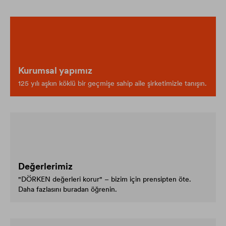
Kurumsal yapımız
125 yılı aşkın köklü bir geçmişe sahip aile şirketimizle tanışın.
Değerlerimiz
"DÖRKEN değerleri korur" – bizim için prensipten öte.
Daha fazlasını buradan öğrenin.