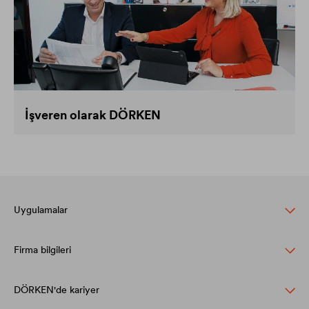
İşveren olarak DÖRKEN
Uygulamalar
Firma bilgileri
Eğimli çatılar için DELTA çözümleri
Cephe tasarımları için kapsamlı çözümler
DÖRKEN'de kariyer
Structure