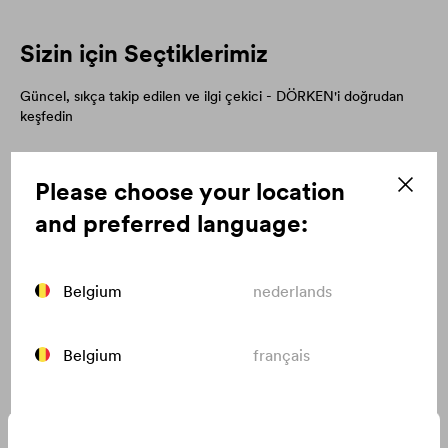
Sizin için Seçtiklerimiz
Güncel, sıkça takip edilen ve ilgi çekici - DÖRKEN'i doğrudan
keşfedin
Please choose your location
and preferred language:
Belgium
nederlands
Belgium
français
Canada
english
Yeni nesil çatı örtülerimizi keşfedin!