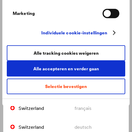
Marketing
Italy
italiano
Netherlands
nederlands
Individuele cookie-instellingen
Poland
polski
Alle tracking cookies weigeren
Alle accepteren en verder gaan
Russia
русский
Selectie bevestigen
Slovakia
slovenčina
Veilig werken op een dak
®
Veiligheid op daken: ontdek hoe
DELTA
onderdakfolies
Switzerland
français
dakwerkers beschermen.
Switzerland
deutsch