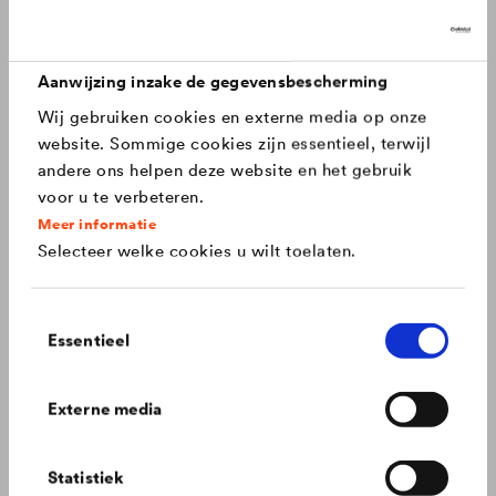
Praktische tips voor een succesvolle dakrenovatie, incl. hoe
®
DELTA
producten hierbij kunnen helpen.
Canada
français
Aanwijzing inzake de gegevensbescherming
Wij gebruiken cookies en externe media op onze
China
chinese
website. Sommige cookies zijn essentieel, terwijl
andere ons helpen deze website en het gebruik
Czech Republic
čeština
voor u te verbeteren.
Meer informatie
Selecteer welke cookies u wilt toelaten.
Deutschland
deutsch
Toestemmingsselectie
France
français
Essentieel
Ga voor esthetiek en functionaliteit achter
Hungary
magyar
Externe media
elke gevel.
Wist je dat gevelfolies meer dan een isolatielaag kunnen
zijn? Ontdek het hier.
International
english
Statistiek