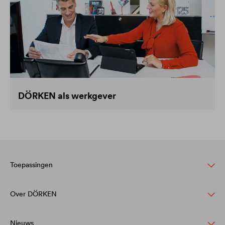
DÖRKEN als werkgever
Toepassingen
Over DÖRKEN
Bescherming van hellende daken
Gevel bescherming en design
Nieuws
Bedrijfsstructuur & management