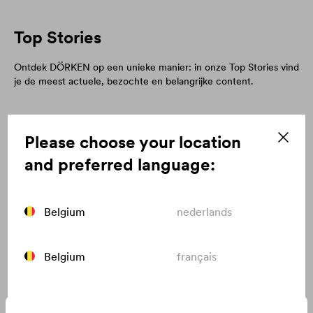
Top Stories
Ontdek DÖRKEN op een unieke manier: in onze Top Stories vind
je de meest actuele, bezochte en belangrijke content.
Please choose your location
and preferred language:
Belgium
nederlands
Belgium
français
7 tips voor een succesvolle dakrenovatie
Canada
english