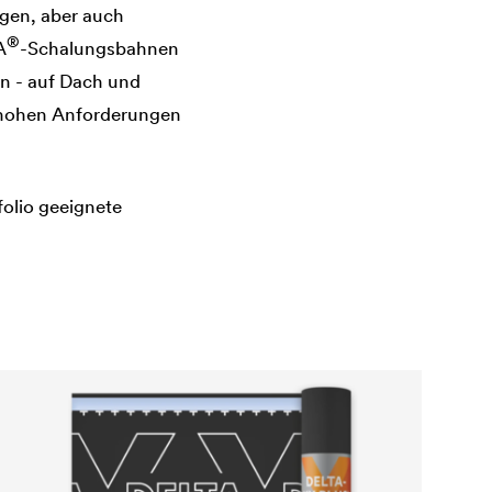
gen, aber auch
®
A
-Schalungsbahnen
en - auf Dach und
 hohen Anforderungen
folio geeignete