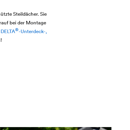
tzte Steildächer. Sie
auf bei der Montage
®
r
DELTA
-Unterdeck-,
!