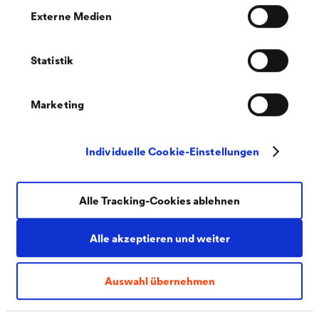
Externe Medien
Statistik
Marketing
Sie möchten Informationen zu detaillierten
Individuelle Cookie-Einstellungen
Produkteigenschaften, Anwendungsfällen oder
weiteren technischen Themen erhalten?
Alle Tracking-Cookies ablehnen
Dann kontaktieren Sie gerne unsere
Alle akzeptieren und weiter
Anwendungstechnik unter +49 2330 63 578
oder
atabvf@doerken.de
.
Auswahl übernehmen