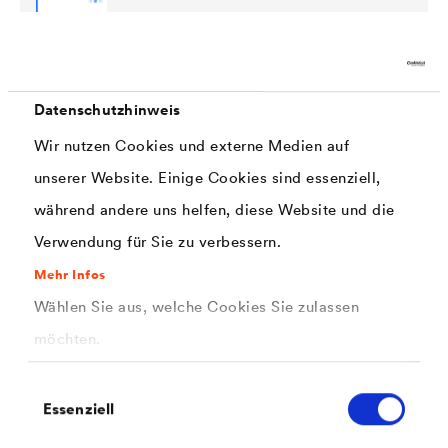
PDF | 320,1 kB
®
Datenschutzhinweis
Technisches Datenblatt
DELTA
-
PINSELFLASCHENAUFSATZ
Wir nutzen Cookies und externe Medien auf
unserer Website. Einige Cookies sind essenziell,
während andere uns helfen, diese Website und die
Kontakt
Verwendung für Sie zu verbessern.
Mehr Infos
Wählen Sie aus, welche Cookies Sie zulassen
möchten.
Einwilligungsauswahl
Essenziell