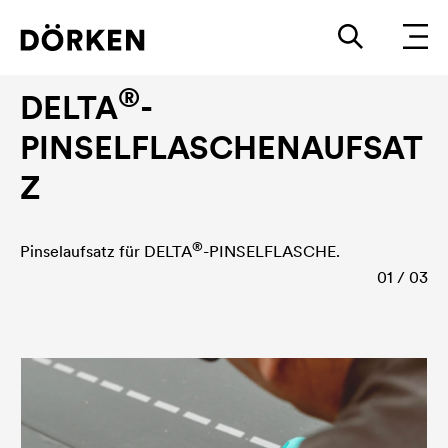
®
DELTA
-ALPINA Zubehör
®
DELTA
-
PINSELFLASCHENAUFSAT
Z
®
Pinselaufsatz für
DELTA
-PINSELFLASCHE.
01 / 03