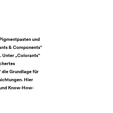
h Pigmentpasten und
rants & Components“
 Unter „Colorants“
chertes
 die Grundlage für
hichtungen. Hier
g und Know-How-