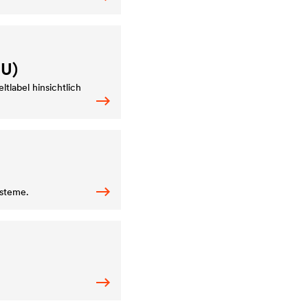
U)
tlabel hinsichtlich
ysteme.