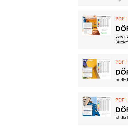
PDF | 
DÖ
verein
Biozidf
PDF | 
DÖ
ist di
PDF | 
DÖ
ist di