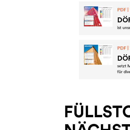
PDF | 
DÖ
ist uns
PDF | 
DÖ
setzt 
für di
FÜLLST