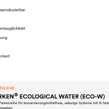
reproduzierbar
ntauglichkeit
dung
istent
152,8 kB
®
RKEN
ECOLOGICAL WATER (ECO-W)
 Pastenreihe für konservierungsmittelfreie, wässrige Systeme mit 15 far
tpasten.