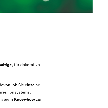
haltige
, für dekorative
davon, ob Sie einzelne
hres Tönsystems,
 unserem
Know-how
zur