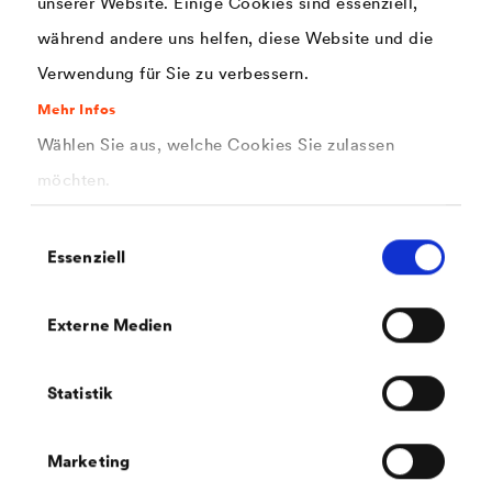
unserer Website. Einige Cookies sind essenziell,
während andere uns helfen, diese Website und die
Verwendung für Sie zu verbessern.
Mehr Infos
Wählen Sie aus, welche Cookies Sie zulassen
PDF | 154,6 kB
möchten.
®
Sicherheitsdatenblatt
CWS WERTLACK
Venticolor (DE-CH)
Einwilligungsauswahl
Essenziell
Externe Medien
Statistik
PDF | 161,3 kB
®
Sicherheitsdatenblatt
CWS WERTLACK
Marketing
Venticolor (DE-DE)