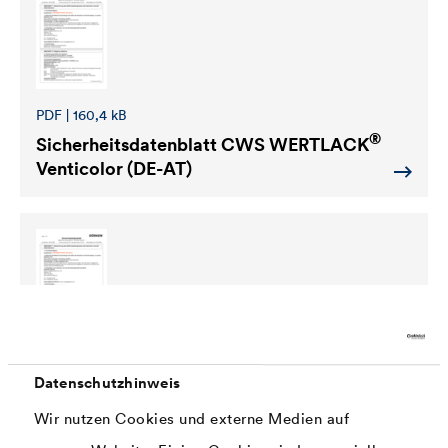
PDF | 160,4 kB
®
Sicherheitsdatenblatt
CWS WERTLACK
Venticolor (DE-AT)
PDF | 159,9 kB
®
Datenschutzhinweis
Sicherheitsdatenblatt
CWS WERTLACK
Venticolor (DE-BE)
Wir nutzen Cookies und externe Medien auf