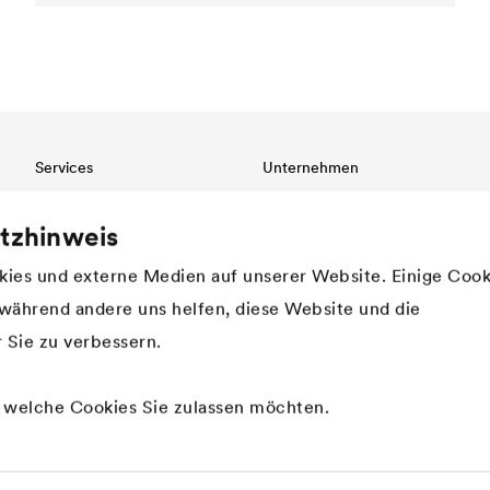
Services
Unternehmen
Download
Struktur
tzhinweis
Referenzen
Innovation
Fachhändlersuche
Werte
ies und externe Medien auf unserer Website. Einige Cook
Nationale Ansprechpartner
Historie
, während andere uns helfen, diese Website und die
Nachhaltigkeit
DÖRKEN als Arbeitgeber
 Sie zu verbessern.
, welche Cookies Sie zulassen möchten.