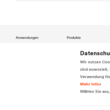
Anwendungen
Produkte
Steildachschutz
Dachbahnen
Datenschu
Fassadenschutz & -gestaltung
Luft- und Dampfsperren
Flachdachschutz & -drainage
Klebeprogramm und
Wir nutzen Cook
Dachzubehör
Bauwerksabdichtung & Drainage
Fassadenbahnen bei offenen
sind essenziell
Industrielle Anwendungen
Fugen
Verwendung für
Dränbahnen
Wasserspeicherbahnen
Mehr Infos
Noppenbahnen
Wählen Sie aus
Mauersperrbahnen
Abdichtung