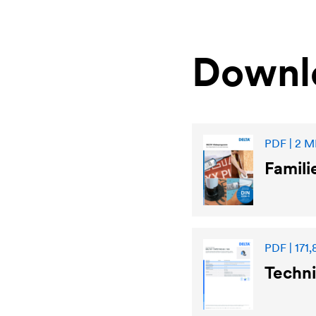
Downl
PDF | 2 M
Famil
PDF | 171,
Techn