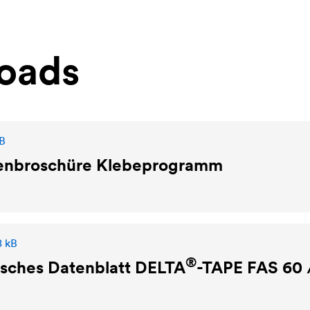
oads
B
ienbroschüre Klebeprogramm
8 kB
®
isches Datenblatt
DELTA
-TAPE FAS 60 