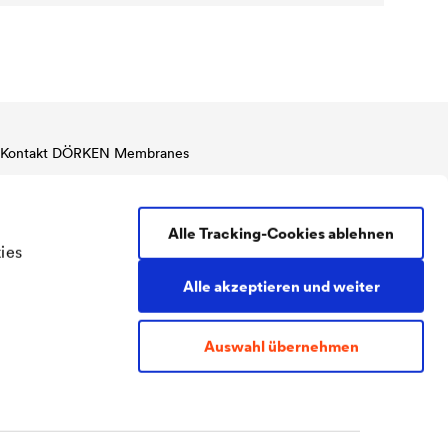
Kontakt DÖRKEN Membranes
Tel:
+49 2330 63 636 (Sales Service)
Tel:
+49 2330 63 578 (Technik)
Alle Tracking-Cookies ablehnen
Fax:
+49 2330 63 357
ies
membranes@doerken.de
Wetterstraße 58
Alle akzeptieren und weiter
58313 Herdecke
Germany
Auswahl übernehmen