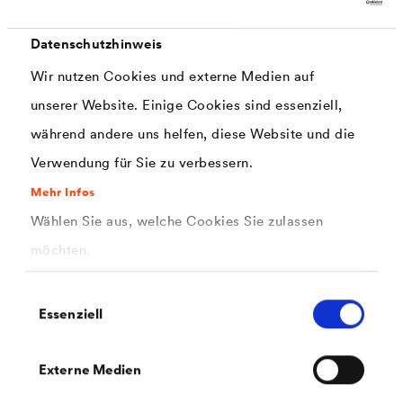
Datenschutzhinweis
®
DELTA
-MULTI-BAND
Wir nutzen Cookies und externe Medien auf
Universelles, hochalterungsbeständiges Klebeband mit
unserer Website. Einige Cookies sind essenziell,
höchster Klebekraft für den Innen- und Außenbereich.
während andere uns helfen, diese Website und die
Verwendung für Sie zu verbessern.
Mehr Infos
Wählen Sie aus, welche Cookies Sie zulassen
möchten.
Einwilligungsauswahl
Essenziell
Externe Medien