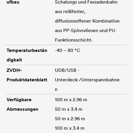
ufbau
Schalungs und Fassadenbahn
aus reißfester,
diffusionsoffener Kombination
aus PP-Spinnvliesen und PU-
Funktionsschicht.
Temperaturbestän
-40 – 80 °C
digkeit
ZVDH-
UDB/USB -
Produktdatenblatt
Unterdeck-/Unterspannbahne
n
Verfügbare
100 m x 2.96 m
Abmessungen
50 m x 3.4 m
50 m x 2.96 m
100 m x 3.4 m