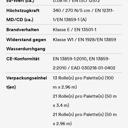
sd-Wert (ca.)
0.08 m / EN ISO 12572
Höchstzugkraft
340 / 270 N/5 cm / EN 12311-
MD/CD (ca.)
1/EN 13859-1 (A)
Brandverhalten
Klasse E / EN 13501-1
Widerstand gegen
Klasse W1 / EN 1928/EN 13859
Wasserdurchgang
CE-Konformität
EN 13859-1:2010, EN 13859-
2:2010 / EAD 030218-01-0402
Verpackungseinhei
13 Rolle(n) pro Palette(n) (100
t(en)
m x 2.96 m)
21 Rolle(n) pro Palette(n) (50 m
x 3.4 m)
21 Rolle(n) pro Palette(n) (50 m
x 2.96 m)