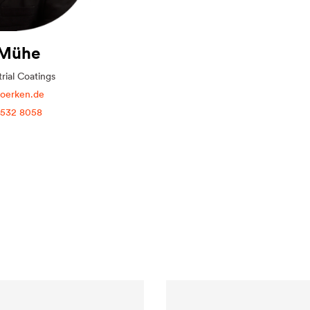
 Mühe
trial Coatings
erken.de
 532 8058