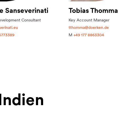
e Sanseverinati
Tobias Thomma
evelopment Consultant
Key Account Manager
erinati.eu
tthomma@doerken.de
5773389
M
+49 177 8863304
 Indien