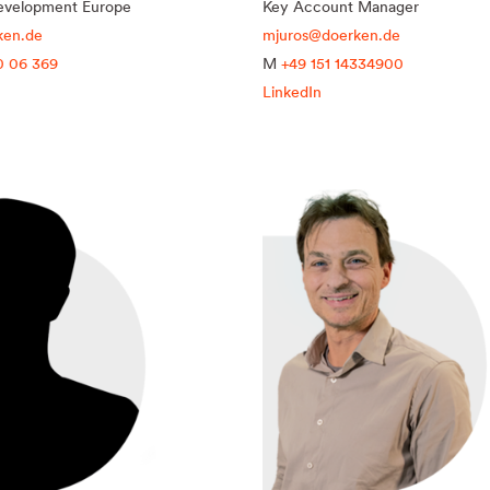
evelopment Europe
Key Account Manager
ken.de
mjuros@doerken.de
0 06 369
M
+49 151 14334900
LinkedIn