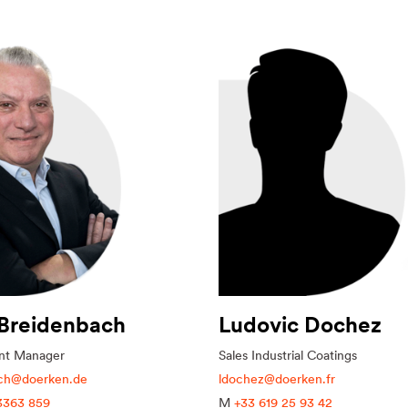
 Breidenbach
Ludovic Dochez
nt Manager
Sales Industrial Coatings
ach@doerken.de
ldochez@doerken.fr
3363 859
M
+33 619 25 93 42