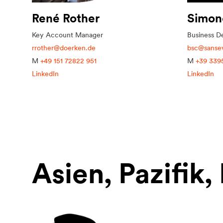
René Rother
Simon
Key Account Manager
Business D
rrother@doerken.de
bsc@sansev
M
+49 151 72822 951
M
+39 339
LinkedIn
LinkedIn
Asien, Pazifik,