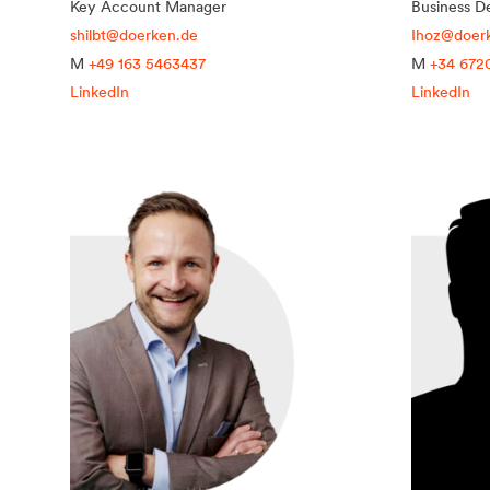
Key Account Manager
Business D
shilbt@doerken.de
Ihoz@doer
M
+49 163 5463437
M
+34 672
LinkedIn
LinkedIn