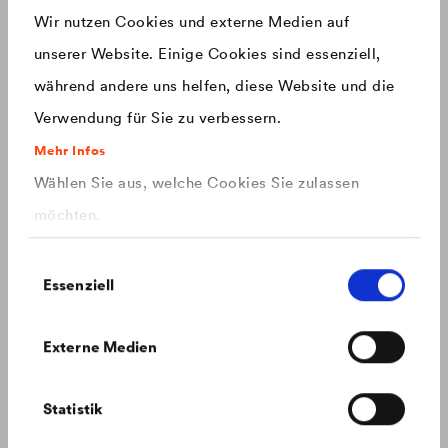
Produkte mit einem neuen Design ausgestattet.
Wir nutzen Cookies und externe Medien auf
unserer Website. Einige Cookies sind essenziell,
China
chinese
während andere uns helfen, diese Website und die
Verwendung für Sie zu verbessern.
Czech Republic
čeština
Mehr Infos
Wählen Sie aus, welche Cookies Sie zulassen
Deutschland
deutsch
möchten.
France
français
Einwilligungsauswahl
Essenziell
Hungary
magyar
Externe Medien
FAQ: Geplantes PFAS Verbot
International
english
Alles was Sie zum geplanten PFAS Verbot wissen müssen.
Statistik
Italy
italiano