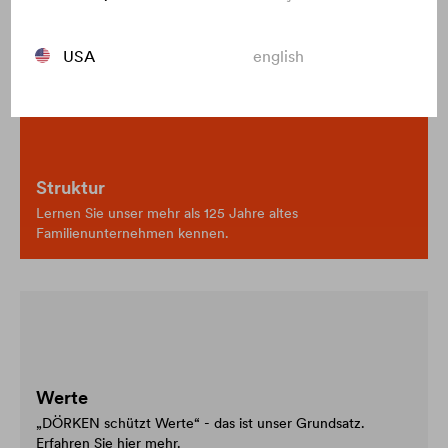
Entdecken Sie das Unternehmen
USA
english
Struktur
Lernen Sie unser mehr als 125 Jahre altes
Familienunternehmen kennen.
Werte
„DÖRKEN schützt Werte“ - das ist unser Grundsatz.
Erfahren Sie hier mehr.