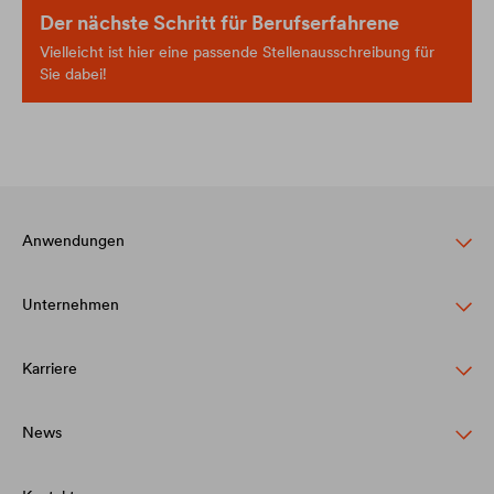
Der nächste Schritt für Berufserfahrene
Vielleicht ist hier eine passende Stellenausschreibung für
Sie dabei!
Anwendungen
Unternehmen
Steildachschutz
Fassadenschutz & -gestaltung
Karriere
Struktur
Flachdachschutz & -drainage
Werte
News
DÖRKEN als Arbeitgeber
Bauwerksabdichtung & Drainage
Innovation