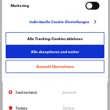
Marketing
Netherlands
nederlands
Individuelle Cookie-Einstellungen
Poland
polski
Alle Tracking-Cookies ablehnen
Russia
русский
Alle akzeptieren und weiter
Slovakia
slovenčina
Auswahl übernehmen
Moderne Architektur mit Aussicht ins Grüne
„Eurovea City“ – ein moderner Stadtteil geprägt von
Switzerland
français
außergewöhnlicher Architektur.
Switzerland
deutsch
Turkey
Türkçe