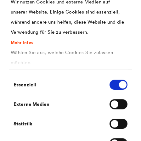
Wir nutzen Cookies und externe Medien auf
Gut! Deswegen tragen wir mit unserer Wandfarbe
®
unserer Website. Einige Cookies sind essenziell,
LUCITE
MultiResist PRO
unseren Teil zu einem
während andere uns helfen, diese Website und die
gesunden Raumklima bei.
Verwendung für Sie zu verbessern.
Die Gesundheitslounge in Kooperation mit dem
Sentinel
Mehr Infos
Haus Institut
widmet dem Thema aktuell sogar eine
Wählen Sie aus, welche Cookies Sie zulassen
eigene Videoreihe. Wie ein traditionelles
möchten.
Chemieunternehmen Nachhaltigkeit schafft, die der
Einwilligungsauswahl
Gesundheit dient? Wie Wandfarbe für ein gesundes,
Essenziell
langlebiges Raumklima eingesetzt werden kann?
Schauen Sie es sich an!
Externe Medien
Statistik
Breites Resistenzspektrum einfach erklärt