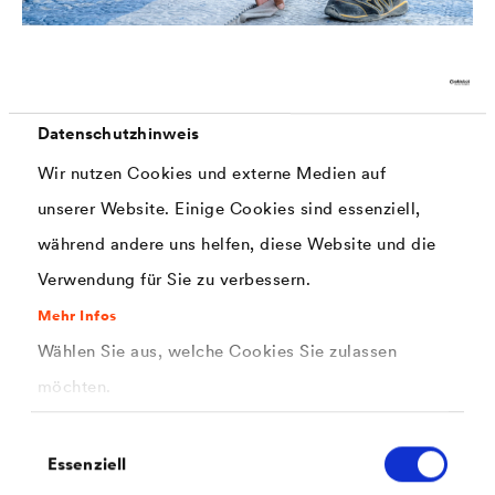
Datenschutzhinweis
In großen Bereichen unterhalb der begehbaren und
®
befahrbaren Flächen wurde
DELTA
-TERRAXX als Drän-
Wir nutzen Cookies und externe Medien auf
und Schutzbahn verlegt. Dank des flachen einseitigen
unserer Website. Einige Cookies sind essenziell,
Selbstkleberandes und dem gleichzeitig überstehenden
Geotextil, können Überlappungen schnell und sicher
während andere uns helfen, diese Website und die
ausgeführt werden.
Verwendung für Sie zu verbessern.
Mehr Infos
Blick aufs Gründach
Wählen Sie aus, welche Cookies Sie zulassen
möchten.
Grüne und begehbare Flächen sind ein wichtiger
Einwilligungsauswahl
Bestandteil dieses Projekts. Zusammen machen sie
Essenziell
2
11.290 m
Fläche aus. So soll auch das begrünte Dach