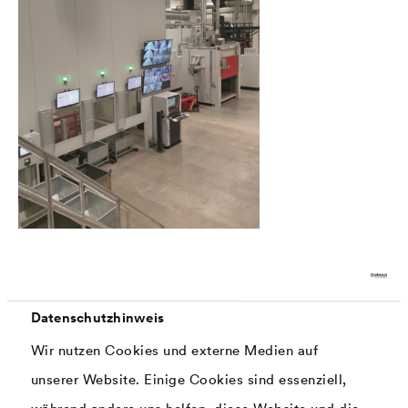
Modernste Anlagentechnologie
setzt neue Qualitätsmaßstäbe in der
Zinklamellen-Beschichtung von
Kleinstteilen.
Datenschutzhinweis
Modernste Technologie
Wir nutzen Cookies und externe Medien auf
unserer Website. Einige Cookies sind essenziell,
Das Ergebnis der letzten rund fünf Jahre kann sich