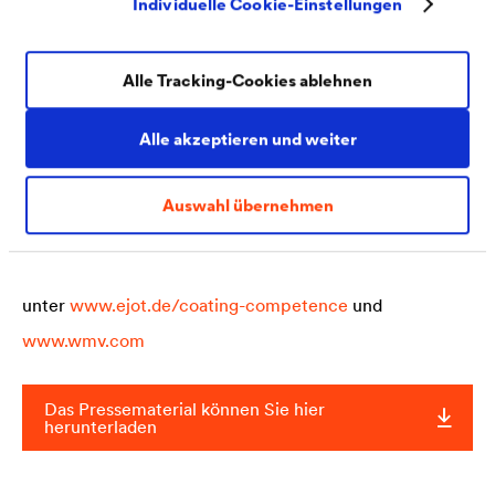
Individuelle Cookie-Einstellungen
kommt auch der Umwelt zugute, da dieser optimierte
Beschichtungsprozess im Vergleich zu bisherigen
Alle Tracking-Cookies ablehnen
Verfahren eine Reduzierung des CO
-Ausstoßes um ca.
2
Alle akzeptieren und weiter
30% bewirkt.
Auswahl übernehmen
Weitere Informationen sowieo Kontaktdaten finden Sie
unter
www.ejot.de/coating-competence
und
www.wmv.com
Das Pressematerial können Sie hier
herunterladen