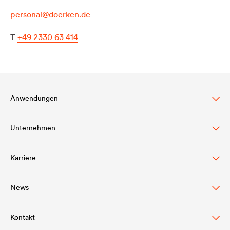
personal@doerken.de
T
+49 2330 63 414
Anwendungen
Unternehmen
Steildachschutz
Fassadenschutz & -gestaltung
Karriere
Struktur
Flachdachschutz & -drainage
Werte
News
DÖRKEN als Arbeitgeber
Bauwerksabdichtung & Drainage
Innovation
Berufserfahrene
Kontakt
Pressemitteilungen