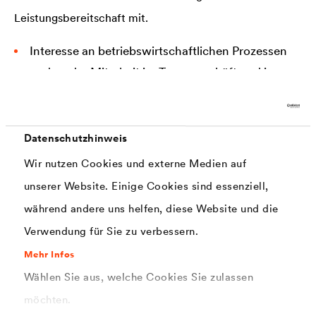
Leistungsbereitschaft mit.
Interesse an betriebswirtschaftlichen Prozessen
und an der Mitarbeit im Tagesgeschäft und in
Projekten
Organisationstalent und hohes
Datenschutzhinweis
Verantwortungsbewusstsein
Wir nutzen Cookies und externe Medien auf
Mindestens abgeschlossene Fachhochschulreife
unserer Website. Einige Cookies sind essenziell,
Gute Noten in den Hauptfächern Deutsch, Mathe
während andere uns helfen, diese Website und die
und Englisch
Verwendung für Sie zu verbessern.
Mehr Infos
Wählen Sie aus, welche Cookies Sie zulassen
Benefits:
möchten.