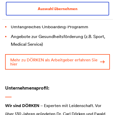
Netzwerken (z.B. Azubi-Fahrt)
Auswahl übernehmen
LernLounge und Unterstützung bei Prüfungen
Umfangreiches Onboarding-Programm
Angebote zur Gesundheitsförderung (z.B. Sport,
Medical Service)
Mehr zu DÖRKEN als Arbeitgeber erfahren Sie
hier
Unternehmensprofil:
Wir sind DÖRKEN
– Experten mit Leidenschaft. Vor
über 130 Jahren gründeten Dr. Carl Dörken und Ewald