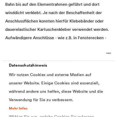
Bahn bis auf den Elementrahmen geführt und dort
winddicht verklebt. Je nach der Beschaffenheit der
Anschlussflächen konnten hierfür Klebebänder oder
dauerelastischer Kartuschenkleber verwendet werden.
Aufwändigere Anschlüsse - wie z.B. in Fensterecken -
und Durchdringungen für Installationen wurden
zusätzlich zur Verklebung mit der pastösen
®
Funktionsbeschichtung
DELTA
-LIQUIXX eingedichtet.
Datenschutzhinweis
Für die farbliche Angleichung aller überstreichbaren
Wir nutzen Cookies und externe Medien auf
Befestigungselemente wird die Universal-
unserer Website. Einige Cookies sind essenziell,
®
Dispersionsfarbe
DELTA
-FAS PAINT als Zubehör
während andere uns helfen, diese Website und die
angeboten.
Verwendung für Sie zu verbessern.
Mehr Infos
Je nach Betrachterstandpunkt und Lichtverhältnissen
Wählen Sie aus, welche Cookies Sie zulassen