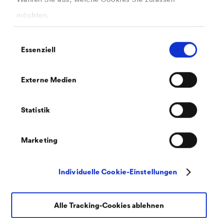
überzeugt die Fassade durch ihre eindrucksvolle
möchten.
optische Wirkungsvielfalt. Beim Wechsel von diffusem
Licht zu direkter Sonneneinstrahlung wandelt sich das
Einwilligungsauswahl
Essenziell
Erscheinungsbild ebenso wie bei veränderter
Betrachterperspektive.
Externe Medien
Die Wirkung verschiedener Fassaden und Bekleidungen
können Sie auch in unserem Fassaden-Konfigurator
Statistik
entdecken.
Marketing
®
DELTA
-FASSADE COLOR PLUS Konfigurator
Individuelle Cookie-Einstellungen
Mehr Infos zu dem Objekt in Hamm
Alle Tracking-Cookies ablehnen