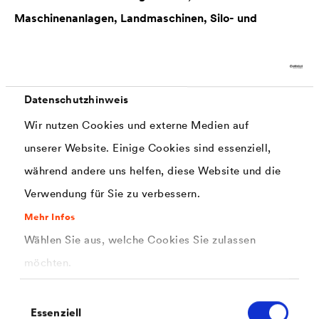
Maschinenanlagen, Landmaschinen, Silo- und
Krananlagen.
Matte, 2-komponentige PUR Grund- und
Datenschutzhinweis
Deckbeschichtung mit hervorragenden
Wir nutzen Cookies und externe Medien auf
Hafteigenschaften auf Stahl, Edelstahl, Aluminium (nicht
unserer Website. Einige Cookies sind essenziell,
eloxiert), galvanisiertem Stahl (Verzinkung),
während andere uns helfen, diese Website und die
pulverbeschichteten Untergründen, vielen Kunststoffen
Verwendung für Sie zu verbessern.
(Hart-PVC, ABS, Polyester usw.) und mineralischen
Oberflächen. Einsatz im Innen- und Außenbereich. Das
Mehr Infos
Wählen Sie aus, welche Cookies Sie zulassen
Produkt kann auch als Strukturlackierung, z. B. auf
möchten.
Maschinen, Bürogeräten und Laborausrüstungen
eingesetzt werden.
Einwilligungsauswahl
Essenziell