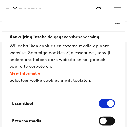
Corrosiewerende lakken
Aanwijzing inzake de gegevensbescherming
Wij gebruiken cookies en externe media op onze
website. Sommige cookies zijn essentieel, terwijl
Toepassingen
andere ons helpen deze website en het gebruik
voor u te verbeteren.
Services
Wood varnish
Meer informatie
Selecteer welke cookies u wilt toelaten.
Agriculture
Bedrijf
Downloadcenter
Toestemmingsselectie
Automotive
Essentieel
Referenties
Contact Coatings Benelux
Bedrijfsstructuur & management
Rail industry
Academy
Innovation
Externe media
Tel.
+32 11 822 823