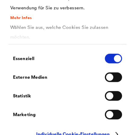
Verwendung für Sie zu verbessern.
PDF | 6 MB
Mehr Infos
®
LUCITE
Lieferprogramm
Wählen Sie aus, welche Cookies Sie zulassen
möchten.
Einwilligungsauswahl
Essenziell
Externe Medien
PDF | 1,2 MB
LUCITE
_All-In_InsidePro-
Statistik
836x297+3mmB-2026_WEB
Marketing
Individuelle Cookie-Einstellungen