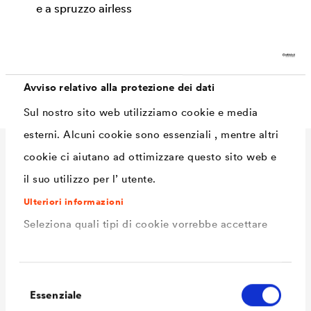
e a spruzzo airless
disponibilità di diversi certificati di prova (per
esempio igiene alimentare, protezione
antincendio, sicurezza dei giocattoli ecc.)
Avviso relativo alla protezione dei dati
Sul nostro sito web utilizziamo cookie e media
esterni. Alcuni cookie sono essenziali , mentre altri
cookie ci aiutano ad ottimizzare questo sito web e
Dati Tecnici
il suo utilizzo per l’ utente.
Ulteriori informazioni
Seleziona quali tipi di cookie vorrebbe accettare
Consumo
110 - 130 ml/m²
Volume delle
1,0 L / 5 L / 12 L
confezioni Ready
Selezione
Volume delle
1,0 L / 5 L / 12 L
Essenziale
del