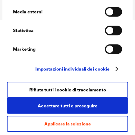
consenso
confezioni MIX
Media esterni
Statistica
Downloads
Marketing
Impostazioni individuali dei cookie
Rifiuta tutti i cookie di tracciamento
PDF | 1,1 MB
Accettare tutti e proseguire
®
Scheda tecnica
LUCITE
400 All-In 5 (IT)
Applicare la selezione